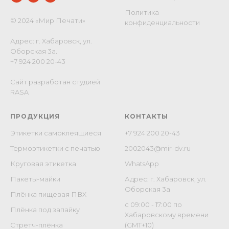
Политика
© 2024 «Мир Печати»
конфиденциальности
Адрес: г. Хабаровск, ул.
Оборская 3а.
+7 924 200 20-43
Сайт разработан студией
RASA
ПРОДУКЦИЯ
КОНТАКТЫ
Этикетки самоклеящиеся
+7 924 200 20-43
Термоэтикетки с печатью
2002043@mir-dv.ru
Круговая этикетка
WhatsApp
Пакеты-майки
Адрес: г. Хабаровск, ул.
Оборская 3а
Плёнка пищевая ПВХ
c 09:00 - 17:00 по
Плёнка под запайку
Хабаровскому времени
Стретч-плёнка
(GMT+10)