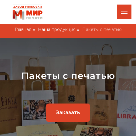
+7 924 200 20-43
Оставить заявку
О ком
г. Хабаровск, ул. Оборская 3а
Главная
Наша продукция
Пакеты с печатью
»
»
Пакеты с печатью
Заказать