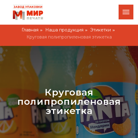
+7 924 200 20-43
Оставить заявку
О ком
г. Хабаровск, ул. Оборская 3а
Главная
Наша продукция
Этикетки
»
»
»
Круговая полипропиленовая этикетка
Круговая
полипропиленовая
этикетка